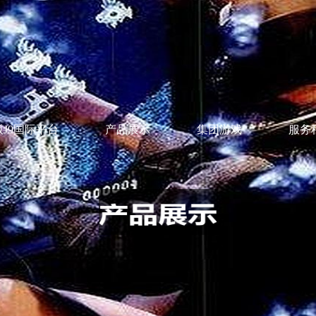
J9国际平台
产品展示
集团游戏
服务