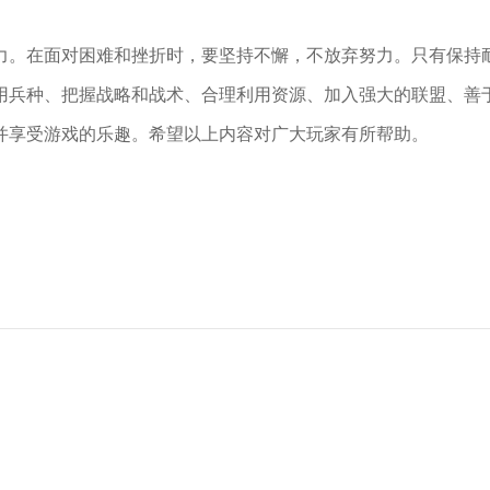
力。在面对困难和挫折时，要坚持不懈，不放弃努力。只有保持
用兵种、把握战略和战术、合理利用资源、加入强大的联盟、善
并享受游戏的乐趣。希望以上内容对广大玩家有所帮助。