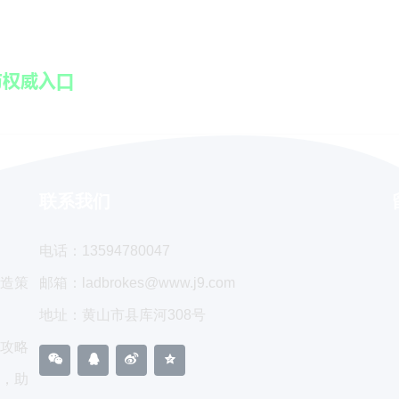
联系我们
电话：13594780047
造策
邮箱：
ladbrokes@www.j9.com
地址：黄山市县库河308号
攻略
，助