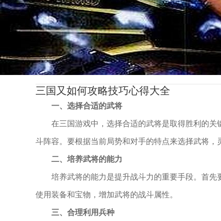
>
>
首页
产品展示
三国攻略技巧心得大全，助你征战天下
三国攻略技巧心得大全，助你征战天下
2026 .04 .05
三国又如何攻略技巧心得大全
一、选择合适的武将
在三国游戏中，选择合适的武将是取得胜利的关
斗阵容。要根据当前局势和对手的特点来选择武将，
二、培养武将的能力
培养武将的能力是提升战斗力的重要手段。首先
使用装备和宝物，增加武将的战斗属性。
三、合理利用兵种