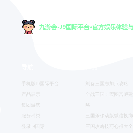
导航
产品
手机版J9国际平台
刘备三国志加点攻略
产品展示
全战三国：宏图宫殿建
集团游戏
略
服务种类
三国杀移动版微信换绑
登录J9国际
三国攻略技巧心得大全