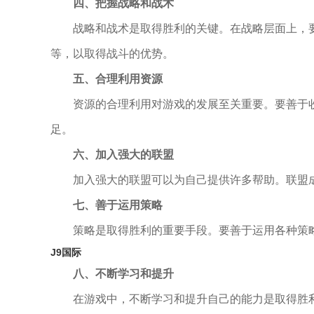
四、把握战略和战术
战略和战术是取得胜利的关键。在战略层面上，
等，以取得战斗的优势。
五、合理利用资源
资源的合理利用对游戏的发展至关重要。要善于
足。
六、加入强大的联盟
加入强大的联盟可以为自己提供许多帮助。联盟
七、善于运用策略
策略是取得胜利的重要手段。要善于运用各种策
J9国际
八、不断学习和提升
在游戏中，不断学习和提升自己的能力是取得胜