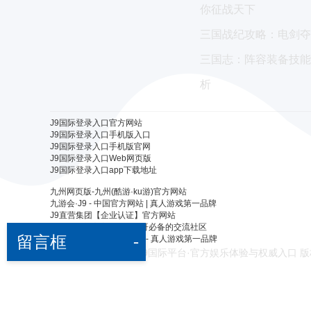
你征战天下
三国战纪攻略：电剑夺
三国志：阵容装备技能
析
J9国际登录入口官方网站
J9国际登录入口手机版入口
J9国际登录入口手机版官网
J9国际登录入口Web网页版
J9国际登录入口app下载地址
九州网页版-九州(酷游·ku游)官方网站
九游会·J9 - 中国官方网站 | 真人游戏第一品牌
J9直营集团【企业认证】官方网站
老哥俱乐部官方网站 - 老哥必备的交流社区
留言框
-
九游·会(J9.com)集团官网 - 真人游戏第一品牌
Copyright © 九游会-J9国际平台·官方娱乐体验与权威入口