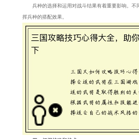
兵种的选择和运用对战斗结果有着重要影响。不
挥兵种的搭配效果。